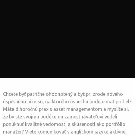
Chcete byť patrične ohodnotený a byť pri zrode nového
úspešného biznisu, na ktorého úspechu budete mať podiel?
Máte dlhoročnú prax s asset managementom a myslíte si,
že by ste svojmu budúcemu zamestnávateľovi vedeli
ponúknuť kvalitné vedomosti a skúsenosti ako portfólio
manažér? Viete komunikovať v anglickom jazyku aktívne,