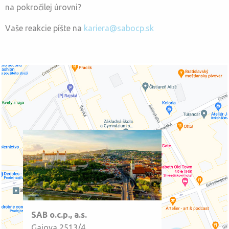
na pokročilej úrovni?
Vaše reakcie píšte na
kariera@sabocp.sk
SAB o.c.p., a.s.
Gajova 2513/4