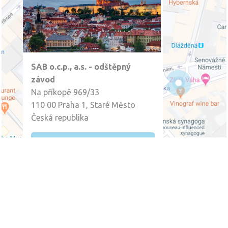
SAB o.c.p., a.s. - odštěpný
závod
Na příkopě 969/33
110 00 Praha 1, Staré Město
Česká republika
Napíšte nám